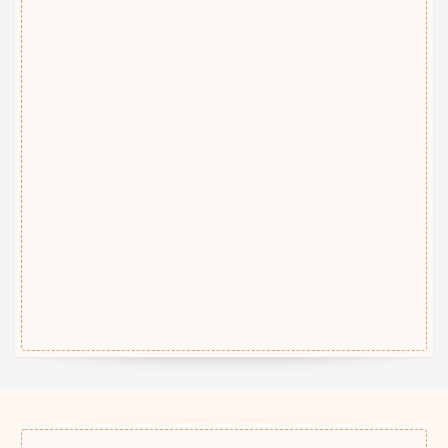
「ご紹介」頂くと１名様に付き
500円割引いたします♪
その他、各種コースございます。