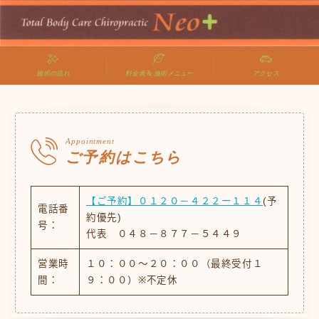
施術の流れ
料金表 & 施術メニュー
アクセス
Appointment
ご予約はこちら
【ご予約】０１２０－４２２ー１１４
(予
電話番
約優先)
号：
代表 ０４８－８７７－５４４９
営業時
１０：００～２０：００（最終受付１
間：
９：００）※不定休